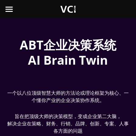
×
商品分类
主页
所有商品分类
峰值体验三部曲×ABT企业脑决策班
ABT企业决策系统
课程介紹
AI Brain Twin
ABT介绍
课程购买
创始人暨首席顾问
一个以八位顶级智慧大师的方法论或理论框架为核心、一
个懂你产业的企业决策协作系统。
关于我们
旨在把顶级大师的决策模型，变成企业第二大脑，
登录
顾问团队
解决企业在策略、财务、行销、品牌、创新、专案、人事
各方面的问题
顾问服务