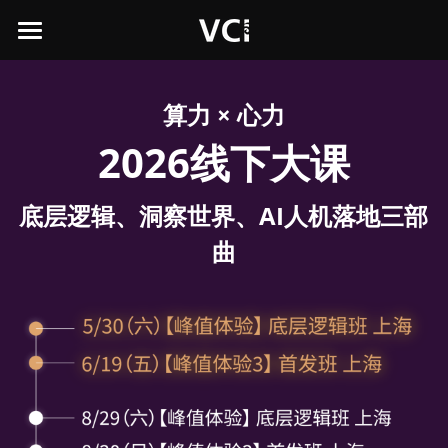
×
商品分类
主页
所有商品分类
算力 × 心力
峰值体验三部曲×ABT企业脑决策班
2026线下大课
课程介紹
ABT介绍
底层逻辑、洞察世界、AI人机落地三部
曲
课程购买
创始人暨首席顾问
关于我们
登录
顾问团队
顾问服务